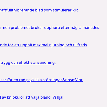
raftfullt vibrerande blad som stimulerar klit
ing men problemet brukar upphöra efter några månader.
nde för att uppnå maximal njutning och tillfreds
 trygg och effektiv användning.
noser för en rad psykiska störningar.&nbsp;Vibr
 av knipkulor att välja bland. Vi hjäl