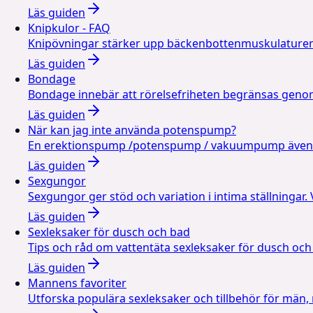
Läs guiden
Knipkulor - FAQ
Knipövningar stärker upp bäckenbottenmuskulaturen 
Läs guiden
Bondage
Bondage innebär att rörelsefriheten begränsas geno
Läs guiden
När kan jag inte använda potenspump?
En erektionspump /potenspump / vakuumpump även kän
Läs guiden
Sexgungor
Sexgungor ger stöd och variation i intima ställningar.
Läs guiden
Sexleksaker för dusch och bad
Tips och råd om vattentäta sexleksaker för dusch oc
Läs guiden
Mannens favoriter
Utforska populära sexleksaker och tillbehör för män,