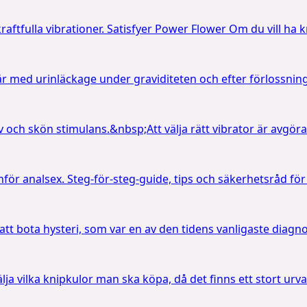
aftfulla vibrationer. Satisfyer Power Flower Om du vill ha k
är med urinläckage under graviditeten och efter förlossn
 och skön stimulans.&nbsp;Att välja rätt vibrator är avgöra
för analsex. Steg-för-steg-guide, tips och säkerhetsråd för
 att bota hysteri, som var en av den tidens vanligaste diag
välja vilka knipkulor man ska köpa, då det finns ett stort urval