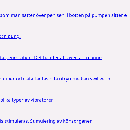
om man sätter över penisen, i botten på pumpen sitter e
 och pung.
ätta penetration. Det händer att även att manne
utiner och låta fantasin få utrymme kan sexlivet b
olika typer av vibratorer.
toris stimuleras. Stimulering av könsorganen