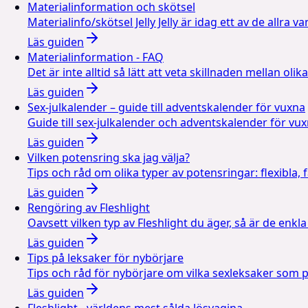
Materialinformation och skötsel
Materialinfo/skötsel Jelly Jelly är idag ett av de allra
Läs guiden
Materialinformation - FAQ
Det är inte alltid så lätt att veta skillnaden mellan ol
Läs guiden
Sex-julkalender – guide till adventskalender för vuxna
Guide till sex-julkalender och adventskalender för vuxn
Läs guiden
Vilken potensring ska jag välja?
Tips och råd om olika typer av potensringar: flexibla, f
Läs guiden
Rengöring av Fleshlight
Oavsett vilken typ av Fleshlight du äger, så är de enk
Läs guiden
Tips på leksaker för nybörjare
Tips och råd för nybörjare om vilka sexleksaker som 
Läs guiden
Fleshlight - världens mest sålda lösvagina