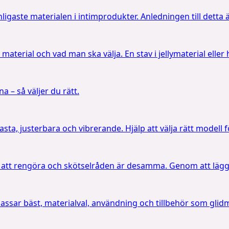
 vanligaste materialen i intimprodukter. Anledningen till det
ika material och vad man ska välja. En stav i jellymaterial el
a – så väljer du rätt.
asta, justerbara och vibrerande. Hjälp att välja rätt modell 
la att rengöra och skötselråden är desamma. Genom att lägga 
passar bäst, materialval, användning och tillbehör som gli