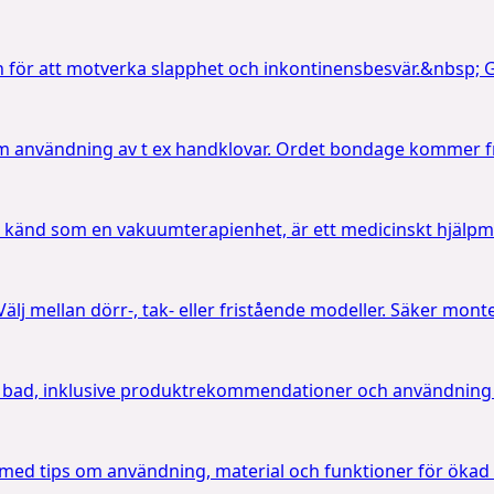
för att motverka slapphet och inkontinensbesvär.&nbsp; G
m användning av t ex handklovar. Ordet bondage kommer fr
d som en vakuumterapienhet, är ett medicinskt hjälpmede
 Välj mellan dörr-, tak- eller fristående modeller. Säker mon
h bad, inklusive produktrekommendationer och användning 
 med tips om användning, material och funktioner för ökad 