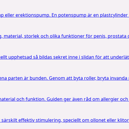
ller erektionspump. En potenspump är en plastcylinder s
, material, storlek och olika funktioner för penis, prostata
llt upphetsad så bildas sekret inne i slidan för att underl
a parten är bunden. Genom att byta roller, bryta invanda r
 material och funktion. Guiden ger även råd om allergier och 
ärskilt effektiv stimulering, speciellt om ollonet eller kli