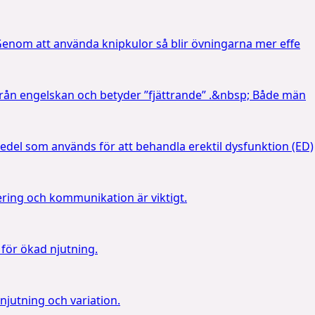
enom att använda knipkulor så blir övningarna mer effe
ån engelskan och betyder ”fjättrande” .&nbsp; Både män
l som används för att behandla erektil dysfunktion (ED)
tering och kommunikation är viktigt.
för ökad njutning.
njutning och variation.