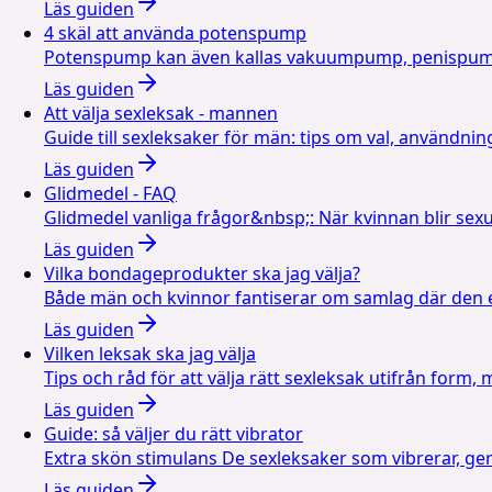
Läs guiden
4 skäl att använda potenspump
Potenspump kan även kallas vakuumpump, penispump e
Läs guiden
Att välja sexleksak - mannen
Guide till sexleksaker för män: tips om val, användning
Läs guiden
Glidmedel - FAQ
Glidmedel vanliga frågor&nbsp;: När kvinnan blir sexue
Läs guiden
Vilka bondageprodukter ska jag välja?
Både män och kvinnor fantiserar om samlag där den en
Läs guiden
Vilken leksak ska jag välja
Tips och råd för att välja rätt sexleksak utifrån form,
Läs guiden
Guide: så väljer du rätt vibrator
Extra skön stimulans De sexleksaker som vibrerar, ger s
Läs guiden