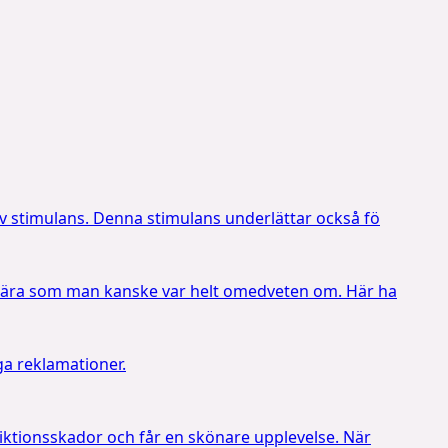
av stimulans. Denna stimulans underlättar också fö
t lära som man kanske var helt omedveten om. Här ha
ga reklamationer.
riktionsskador och får en skönare upplevelse. När