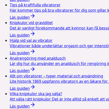
Tips på kraftfulla vibratorer
Här kommer tips på bra vibratorer för dig som gillar kr
Läs guiden
Knipkulor vid graviditet
Det är vanligt förekommande att kvinnor kan få besv
Läs guiden
Hjälp vid val av vibrator
Vibrationer både underlättar orgasm och ger intenstiv
Läs guiden
Analrengöring med analdusch
Lär dig hur du använder en analdusch för rengöring in
Läs guiden
Allt om vibratorer – typer, material och användning
Lite historik 1869 uppfanns vibratorn av en läkare för
Läs guiden
Vilka knipkulor ska jag välja?
Att välja rätt knipkulor Det är inte alltid så enkelt att 
Läs guiden