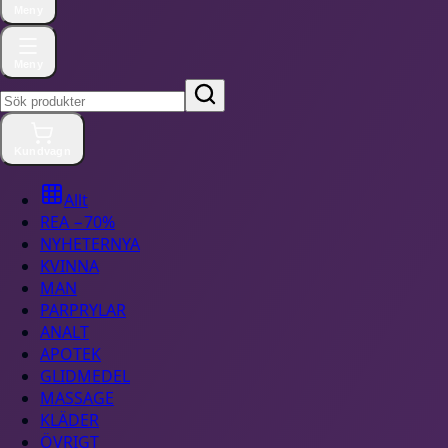
Meny
Meny
Kundvagn
Allt
REA −70%
NYHETER
NYA
KVINNA
MAN
PARPRYLAR
ANALT
APOTEK
GLIDMEDEL
MASSAGE
KLÄDER
ÖVRIGT