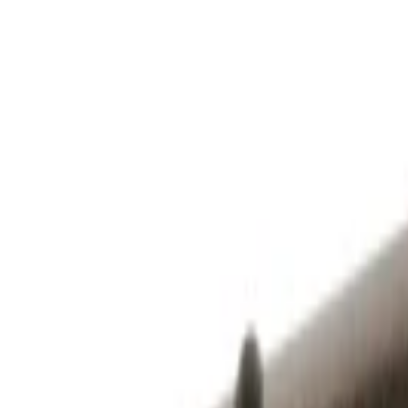
Maximus ring
359
kr
I lager – skickas inom 24 h
Visa produkt
Lägg i varukorg
Föregående
1
2
3
…
10
Nästa